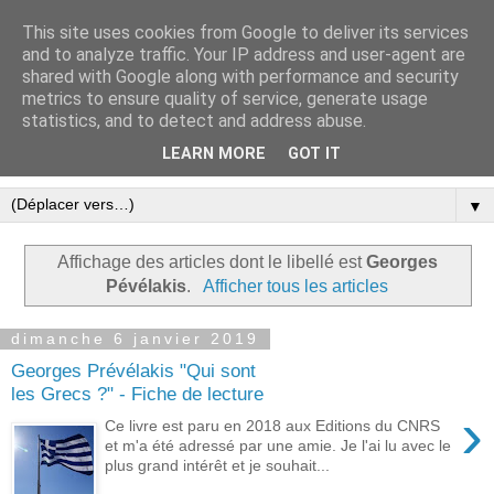
This site uses cookies from Google to deliver its services
Le blog ensoleillé de Tinos
and to analyze traffic. Your IP address and user-agent are
shared with Google along with performance and security
dans les Cyclades
metrics to ensure quality of service, generate usage
statistics, and to detect and address abuse.
Une expression libre et écolo à Tinos
LEARN MORE
GOT IT
▼
Affichage des articles dont le libellé est
Georges
Pévélakis
.
Afficher tous les articles
dimanche 6 janvier 2019
Georges Prévélakis "Qui sont
les Grecs ?" - Fiche de lecture
›
Ce livre est paru en 2018 aux Editions du CNRS
et m'a été adressé par une amie. Je l'ai lu avec le
plus grand intérêt et je souhait...