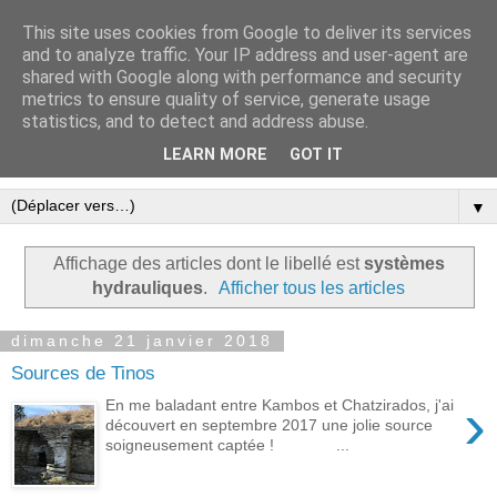
This site uses cookies from Google to deliver its services
Le blog ensoleillé de Tinos
and to analyze traffic. Your IP address and user-agent are
shared with Google along with performance and security
dans les Cyclades
metrics to ensure quality of service, generate usage
statistics, and to detect and address abuse.
Une expression libre et écolo à Tinos
LEARN MORE
GOT IT
▼
Affichage des articles dont le libellé est
systèmes
hydrauliques
.
Afficher tous les articles
dimanche 21 janvier 2018
Sources de Tinos
›
En me baladant entre Kambos et Chatzirados, j'ai
découvert en septembre 2017 une jolie source
soigneusement captée ! ...