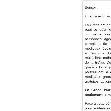
Bonsoir,
L'heure est gra
La Grèce est dev
pauvres qu'à l'
complémentaire 
personnes âgée
chronique, de m
médicaux (évolut
a plus que dou
multiplient, main
de la troïka. D
grâce à l'énerg
poursuivant la c
médicaux gratui
gratuites, action
En Grèce, l'au
seulement la mi
Face à cette vér
pour soutenir no