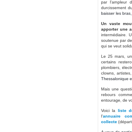
par l'ampleur d
durcissement d
baisser les bras, 
Un vaste mouv
apporter une a
intermédiaire.
U
soutenue par de 
qui se veut solid
Le 25 mars, un 
certains rester
plombiers, élect
clowns, artiste
Thessalonique et
Mais une questi
rebours comme
entourage, de v
Voici la
liste 
l'
annuaire co
collecte
(départ
A vous de partic