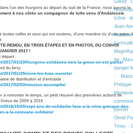
Grexit
dans l'un des fourgons au départ du sud de la France, nous aurons la
Heureus
ement à nos côtés un compagnon de lutte venu d'Andalousie
.
Icône d
Jean-Al
 toutes celles et ceux qui ont soutenu, d'une manière ou d'une autre, l
Kastaniè
t.
Lychnaft
PTE-RENDU, EN TROIS ÉTAPES ET EN PHOTOS, DU CONVOI
JANVIER 2017 !
Magnifi
 départ :
de Macé
et/2017/01/23/f
ourgons-solidaires-vers-la-gre
ce-on-est-partis/
rd du ferry :
danger
M
et/2017/01/25/v
ivre-les-bras-ouverts/
- Mais
aine de distribution et d'entraide :
Philip
et/2017/02/03/m
ission-accomplie/
Monténé
er à remonter le temps, un petit résumé des premières actions de
la Grèce de 2009 à 2016 :
communi
et/2016/10/20/s
ept-ans-de-solidarite-face-a-l
a-crise-grecque-des-
janvier
ses-a-la-caravane-solidair
e/
Ohrid
Pa
Tinos - 