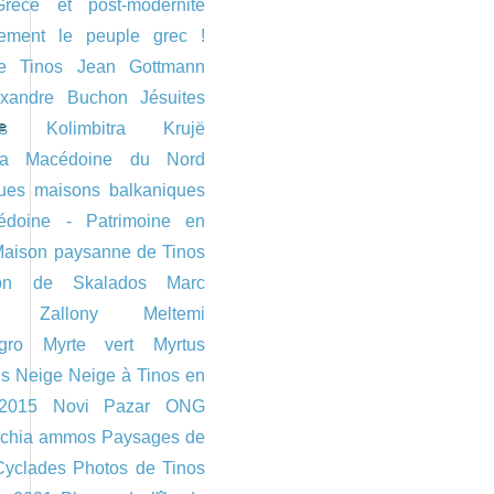
Grèce et post-modernité
ement le peuple grec !
e Tinos
Jean Gottmann
exandre Buchon
Jésuites
e
s
Kolimbitra
Krujë
ia
Macédoine du Nord
ques maisons balkaniques
doine - Patrimoine en
aison paysanne de Tinos
on de Skalados
Marc
pe Zallony
Meltemi
gro
Myrte vert
Myrtus
s
Neige
Neige à Tinos en
 2015
Novi Pazar
ONG
chia ammos
Paysages de
Cyclades
Photos de Tinos