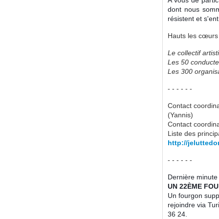
dont nous somme
résistent et s'en
Hauts les cœurs 
Le collectif arti
Les 50 conducteu
Les 300 organisa
- - - - - -
Contact coordina
(Yannis)
Contact coordina
Liste des princi
http://jelutted
- - - - - -
Dernière minute 
UN 22ÈME FOU
Un fourgon supp
rejoindre via Tur
36 24.