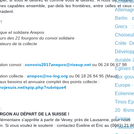
Acharna
s capables ensemble, par-delà les frontières, entre celles et ceux 
Allemag
traident.
Berlin 
!
Grecs :
stique et solidaire Anepos
Choiseul
rs des 21 fourgons du convoi solidaire
Crète
D
teurs de la collecte
Dévelo
durable 
tion convoi :
convois2017anepos@riseup.net
ou 06 24 06 67 98
Eglises
tion collecte :
anepos@no-log.org
ou 06 18 26 84 95 (Maud)
aux gou
paux besoins et annuaire complet des points collecte :
Europe -
oncjesuis.net/s
pip.php?rubrique4
Eolienne
Tinos
Ep
:
20 févr
RGON AU DÉPART DE LA SUISSE !
Europe
lémentaire s'apprête à partir de Vevey, près de Lausanne, pour nous
in. Si vous voulez le soutenir : contactez Eveline et Eric au (0041) 21 9
Falatado