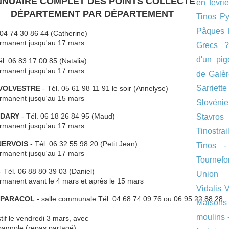
NNUAIRE COMPLET DES POINTS COLLECTE
en févri
DÉPARTEMENT PAR DÉPARTEMENT
Tinos
Py
Pâques
 04 74 30 86 44 (Catherine)
permanent jusqu'au 17 mars
Grecs 
d'un pig
él. 06 83 17 00 85 (Natalia)
permanent jusqu'au 17 mars
de Galè
Sarriette
-VOLVESTRE
- Tél. 05 61 98 11 91 le soir (Annelyse)
permanent jusqu'au 15 mars
Slovénie
UDARY
- Tél. 06 18 26 84 95 (Maud)
Stavros
permanent jusqu'au 17 mars
Tinostrai
NERVOIS
- Tél. 06 32 55 98 20 (Petit Jean)
Tinos 
permanent jusqu'au 17 mars
Tournefor
- Tél. 06 88 80 39 03 (Daniel)
Union 
ermanent avant le 4 mars et après le 15 mars
Vidalis
V
E PARACOL
- salle communale Tél. 04 68 74 09 76 ou 06 95 22 88 28
Maisons
moulins 
stif le vendredi 3 mars, avec
agnole (repas partagé)