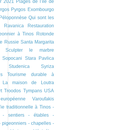
er 2021
Plages de l'île de
rgos
Pyrgos Exombourgo
Péloponnèse
Qui sont les
?
Ravanica
Restauration
eonnier à Tinos
Rotonde
re
Russie
Santa Margarita
Sculpter le marbre
Sopocani
Stara Pavlica
Studenica
Syriza
ls
Tourisme durable à
- La maison de Loutra
t
Troodos
Tympans
USA
européenne
Varoufakis
ie traditionnelle à Tinos -
 - sentiers - étables -
- pigeonniers - chapelles -