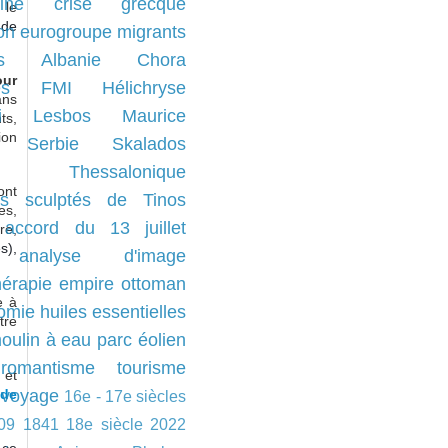
ine
crise grecque
 le
 de
ion
eurogroupe
migrants
s
Albanie
Chora
our
es
FMI
Hélichryse
ans
i
Lesbos
Maurice
ts,
ion
Serbie
Skalados
Thessalonique
ont
s sculptés de Tinos
es,
accord du 13 juillet
re,
s),
analyse d'image
érapie
empire ottoman
e à
omie
huiles essentielles
tre
oulin à eau
parc éolien
romantisme
tourisme
 et
nde
voyage
16e - 17e siècles
09
1841
18e siècle
2022
 ce