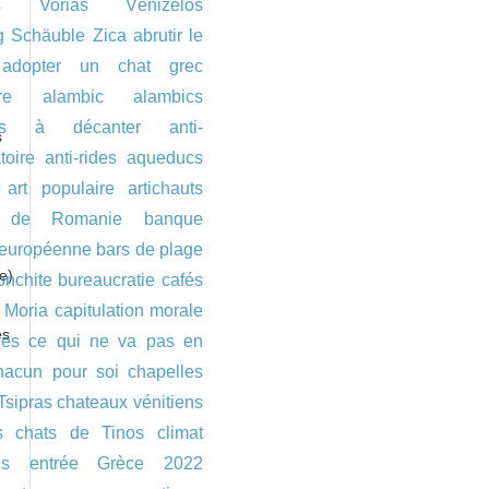
s
Vorias
Vénizélos
g Schäuble
Zica
abrutir le
adopter un chat grec
re
alambic
alambics
es à décanter
anti-
s
toire
anti-rides
aqueducs
art populaire
artichauts
s de Romanie
banque
 européenne
bars de plage
e)
onchite
bureaucratie
cafés
 Moria
capitulation morale
es
ues
ce qui ne va pas en
hacun pour soi
chapelles
Tsipras
chateaux vénitiens
s
chats de Tinos
climat
ons entrée Grèce 2022