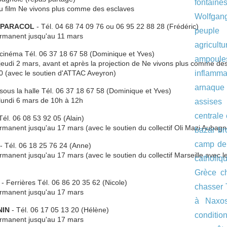
fontaine
du film Ne vivons plus comme des esclaves
Wolfgan
E PARACOL
- Tél. 04 68 74 09 76 ou 06 95 22 88 28 (Frédéric)
peuple
ermanent jusqu'au 11 mars
agricultu
cinéma Tél. 06 37 18 67 58 (Dominique et Yves)
ampoul
e jeudi 2 mars, avant et après la projection de Ne vivons plus comme de
0 (avec le soutien d'ATTAC Aveyron)
inflamma
arnaque
sous la halle Tél. 06 37 18 67 58 (Dominique et Yves)
e lundi 6 mars de 10h à 12h
assise
centrale
Tél. 06 08 53 92 05 (Alain)
ermanent jusqu'au 17 mars (avec le soutien du collectif Oli Mazi Aubagn
bazar
br
camp de
- Tél. 06 18 25 76 24 (Anne)
ermanent jusqu'au 17 mars (avec le soutien du collectif Marseille avec l
catholiq
Grèce
c
- Ferrières Tél. 06 86 20 35 62 (Nicole)
chasser 
permanent jusqu'au 17 mars
à Naxo
NIN
- Tél. 06 17 05 13 20 (Hélène)
conditi
permanent jusqu'au 17 mars