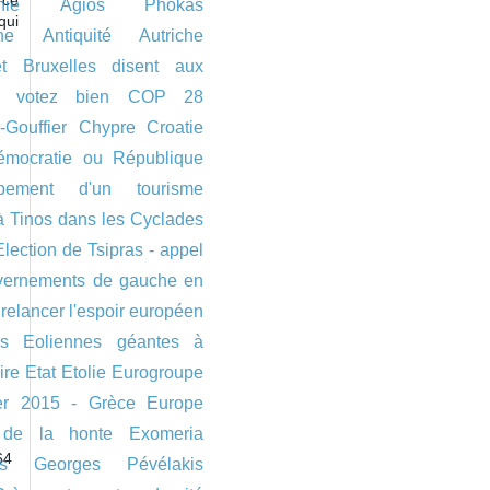
nie
Agios Phokas
qui
ne
Antiquité
Autriche
et Bruxelles disent aux
 votez bien
COP 28
-Gouffier
Chypre
Croatie
émocratie ou République
ppement d'un tourisme
à Tinos dans les Cyclades
Election de Tsipras - appel
vernements de gauche en
 relancer l'espoir européen
s
Eoliennes géantes à
ire
Etat
Etolie
Eurogroupe
ier 2015 - Grèce
Europe
 de la honte
Exomeria
64
s
Georges Pévélakis