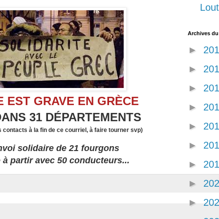
Lout
Archives du
►
20
►
20
►
20
E EST GRAVE EN GRÈCE
►
20
DANS 31 DÉPARTEMENTS
►
20
 contacts à la fin de ce courriel, à faire tourner svp)
►
20
voi solidaire de 21 fourgons
 à partir avec 50 conducteurs...
►
20
►
20
►
20