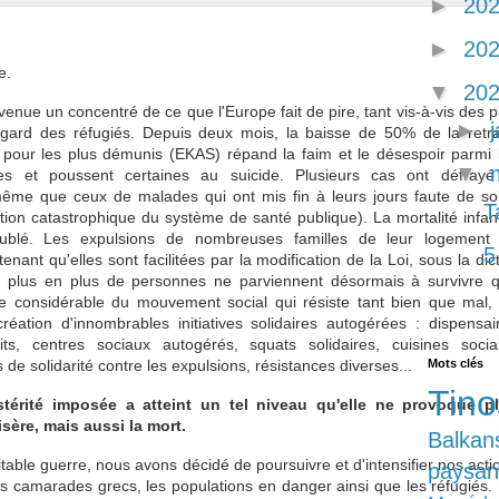
►
20
►
20
ve.
▼
20
enue un concentré de ce que l'Europe fait de pire, tant vis-à-vis des p
►
égard des réfugiés. Depuis deux mois, la baisse de 50% de la retra
pour les plus démunis (EKAS) répand la faim et le désespoir parmi 
▼
s et poussent certaines au suicide. Plusieurs cas ont défrayé
ême que ceux de malades qui ont mis fin à leurs jours faute de so
T
ion catastrophique du système de santé publique). La mortalité infant
blé. Les expulsions de nombreuses familles de leur logement
5
tenant qu'elles sont facilitées par la modification de la Loi, sous la dic
e plus en plus de personnes ne parviennent désormais à survivre 
ie considérable du mouvement social qui résiste tant bien que mal,
réation d'innombrables initiatives solidaires autogérées : dispensai
ts, centres sociaux autogérés, squats solidaires, cuisines socia
s de solidarité contre les expulsions, résistances diverses...
Mots clés
Tino
stérité imposée a atteint un tel niveau qu'elle ne provoque p
sère, mais aussi la mort.
Balkan
itable guerre, nous avons décidé de poursuivre et d'intensifier nos acti
paysan
s camarades grecs, les populations en danger ainsi que les réfugiés.