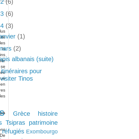
22
(6)
23
(6)
24
(3)
lus
janvier
(1)
ite
les
mars
(2)
 la
ins
apis albanais (suite)
ile
 se
 itinéraires pour
tée
visiter Tinos
que
 en
res
les
s
lus
Grèce
histoire
s
Tsipras
patrimoine
ons
réfugiés
Exombourgo
 De