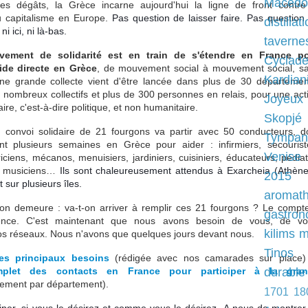
Macédo
es dégâts, la Grèce incarne aujourd'hui la ligne de front contre
u capitalisme en Europe.
Pas question de laisser faire.
Pas question
distillat
ni ici, ni là-bas.
taverne
ement de solidarité est en train de s'étendre en France p
Cyclad
ide directe en Grèce
, de mouvement social à mouvement social, s
Kardian
ne grande collecte vient d'être lancée dans plus de 30 départemen
nombreux collectifs et plus de 300 personnes en relais, pour une act
Joyeux
aire, c'est-à-dire politique, et non humanitaire.
Skopjé
convoi solidaire de 21 fourgons va partir avec 50 conducteurs, d
Tympan
ont plusieurs semaines en Grèce pour aider : infirmiers, secourist
Venise
riciens, mécanos, menuisiers, jardiniers, cuisiniers, éducateurs, pédiat
s, musiciens…
Ils sont chaleureusement attendus à Exarcheia (Athène
2015
 sur plusieurs îles.
aromath
on demeure : va-t-on arriver à remplir ces 21 fourgons ? Le compt
gastron
nce. C'est maintenant que nous avons besoin de vous, de vo
kilims
m
os réseaux. Nous n'avons que quelques jours devant nous.
Tinos
des principaux besoins
(rédigée avec nos camarades sur place)
mplet des contacts en France pour participer à la gra
durable
ement par département).
1701
18
iper, si vous le désirez et comme vous le désirez.
A nous de montrer