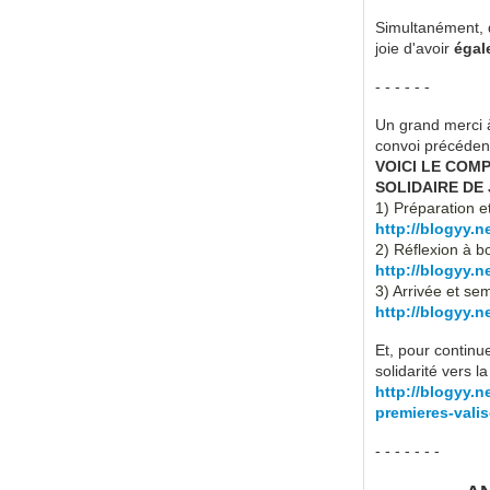
Simultanément, 
joie d'avoir
égal
- - - - - -
Un grand merci à
convoi précéden
VOICI LE COM
SOLIDAIRE DE 
1) Préparation et
http://blogyy.n
2) Réflexion à bo
http://blogyy.n
3) Arrivée et sem
http://blogyy.n
Et, pour continu
solidarité vers 
http://blogyy.n
premieres-
vali
- - - - - - -