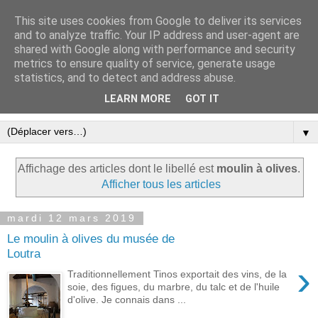
This site uses cookies from Google to deliver its services
Le blog ensoleillé de Tinos
and to analyze traffic. Your IP address and user-agent are
shared with Google along with performance and security
dans les Cyclades
metrics to ensure quality of service, generate usage
statistics, and to detect and address abuse.
Une expression libre et écolo à Tinos
LEARN MORE
GOT IT
▼
Affichage des articles dont le libellé est
moulin à olives
.
Afficher tous les articles
mardi 12 mars 2019
Le moulin à olives du musée de
Loutra
›
Traditionnellement Tinos exportait des vins, de la
soie, des figues, du marbre, du talc et de l'huile
d'olive. Je connais dans ...