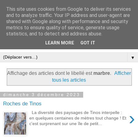
This site uses cookies from Google to deliver its services
Le blog ensoleillé de Tinos
and to analyze traffic. Your IP address and user-agent are
shared with Google along with performance and security
dans les Cyclades
metrics to ensure quality of service, generate usage
statistics, and to detect and address abuse.
Une expression libre et écolo à Tinos
LEARN MORE
GOT IT
▼
Affichage des articles dont le libellé est
marbre
.
Afficher
tous les articles
dimanche 3 décembre 2023
Roches de Tinos
›
La diversité des paysages de Tinos interpelle :
en quelques centaines de mètres tout change ! Et
c'est surprenant sur une île de petit...