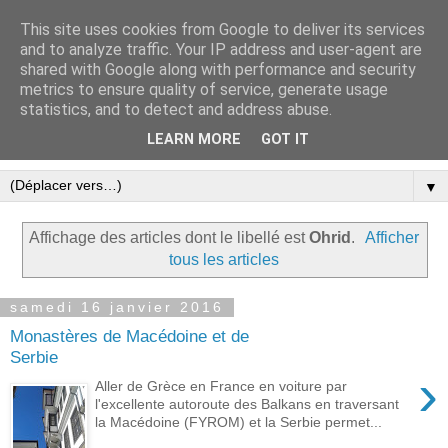
This site uses cookies from Google to deliver its services
Le blog ensoleillé de Tinos
and to analyze traffic. Your IP address and user-agent are
shared with Google along with performance and security
dans les Cyclades
metrics to ensure quality of service, generate usage
statistics, and to detect and address abuse.
Une expression libre et écolo à Tinos
LEARN MORE
GOT IT
▼
Affichage des articles dont le libellé est
Ohrid
.
Afficher
tous les articles
samedi 16 janvier 2016
Monastères de Macédoine et de
Serbie
›
Aller de Grèce en France en voiture par
l'excellente autoroute des Balkans en traversant
la Macédoine (FYROM) et la Serbie permet...