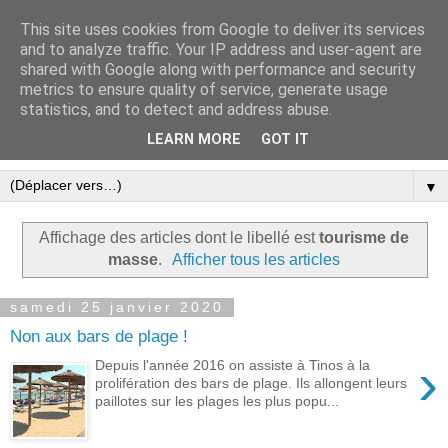
This site uses cookies from Google to deliver its services
Le blog ensoleillé de Tinos
and to analyze traffic. Your IP address and user-agent are
shared with Google along with performance and security
dans les Cyclades
metrics to ensure quality of service, generate usage
statistics, and to detect and address abuse.
Une expression libre et écolo à Tinos
LEARN MORE
GOT IT
▼
Affichage des articles dont le libellé est
tourisme de
masse
.
Afficher tous les articles
samedi 25 janvier 2020
Non aux bars de plage !
›
Depuis l'année 2016 on assiste à Tinos à la
prolifération des bars de plage. Ils allongent leurs
paillotes sur les plages les plus popu...