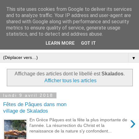
This site uses cookies from Google to deliver its services
Le blog ensoleillé de Tinos
and to analyze traffic. Your IP address and user-agent are
shared with Google along with performance and security
dans les Cyclades
metrics to ensure quality of service, generate usage
statistics, and to detect and address abuse.
Une expression libre et écolo à Tinos
LEARN MORE
GOT IT
▼
Affichage des articles dont le libellé est
Skalados
.
Afficher tous les articles
lundi 9 avril 2018
Fêtes de Pâques dans mon
village de Skalados
›
En Grèce Pâques est la fête la plus importante de
l'année. La résurrection du Christ et la
renaissance de la nature s'y confondent...