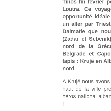
Tinos fin février p
Loutra. Ce voyage
opportunité idéale
un aller par Tries
Dalmatie que nou
(Zadar et Sebenik)
nord de la Grèc
Belgrade et Capod
tapis : Krujë en A
nord.
A Krujë nous avons 
haut de la ville p
héros national alb
!