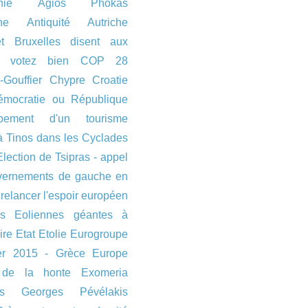
nie
Agios Phokas
ne
Antiquité
Autriche
et Bruxelles disent aux
 votez bien
COP 28
-Gouffier
Chypre
Croatie
émocratie ou République
ppement d'un tourisme
à Tinos dans les Cyclades
Election de Tsipras - appel
vernements de gauche en
 relancer l'espoir européen
s
Eoliennes géantes à
ire
Etat
Etolie
Eurogroupe
ier 2015 - Grèce
Europe
 de la honte
Exomeria
s
Georges Pévélakis