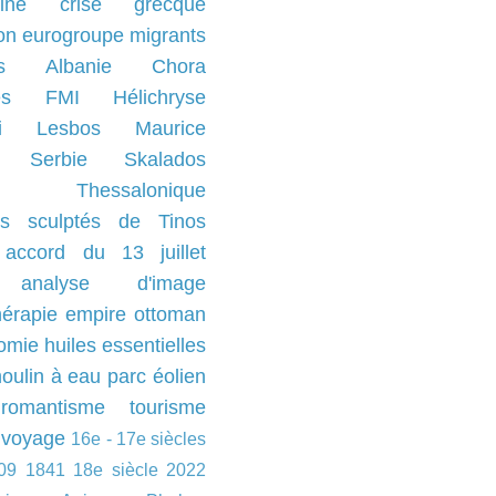
ine
crise grecque
ion
eurogroupe
migrants
s
Albanie
Chora
es
FMI
Hélichryse
i
Lesbos
Maurice
Serbie
Skalados
Thessalonique
s sculptés de Tinos
accord du 13 juillet
analyse d'image
érapie
empire ottoman
omie
huiles essentielles
oulin à eau
parc éolien
romantisme
tourisme
voyage
16e - 17e siècles
09
1841
18e siècle
2022