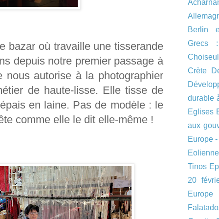
Acharna
Allemag
Berlin 
Grecs :
le bazar où travaille une tisserande
Choiseul
ns depuis notre premier passage à
Crète
D
e nous autorise à la photographier
Dévelo
étier de haute-lisse. Elle tisse de
durable 
épais en laine. Pas de modèle : le
Eglises
ête comme elle le dit elle-même !
aux gou
Europe -
Eolienne
Tinos
Ep
20 févr
Europe
Falatado