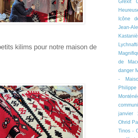
Grexit
Heureus
Icône d
Jean-Al
Kastaniè
Lychnaft
etits kilims pour notre maison de
Magnifi
de Macé
danger
M
- Mais
Philip
Monténé
communi
janvier
Ohrid
Pa
Tinos - 