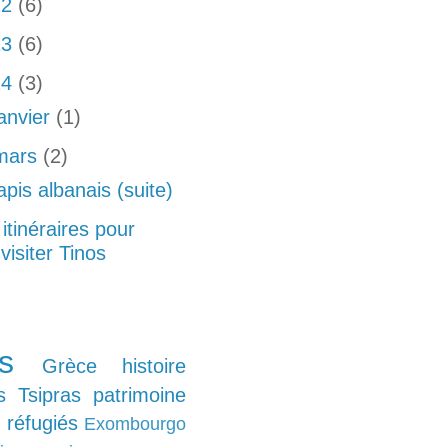
22
(6)
23
(6)
24
(3)
janvier
(1)
mars
(2)
apis albanais (suite)
 itinéraires pour
visiter Tinos
s
Grèce
histoire
s
Tsipras
patrimoine
réfugiés
Exombourgo