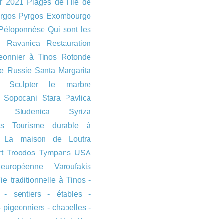
er 2021
Plages de l'île de
rgos
Pyrgos Exombourgo
Péloponnèse
Qui sont les
?
Ravanica
Restauration
eonnier à Tinos
Rotonde
re
Russie
Santa Margarita
Sculpter le marbre
Sopocani
Stara Pavlica
Studenica
Syriza
ls
Tourisme durable à
- La maison de Loutra
t
Troodos
Tympans
USA
européenne
Varoufakis
ie traditionnelle à Tinos -
 - sentiers - étables -
- pigeonniers - chapelles -