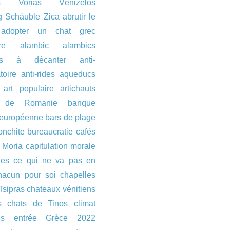
s
Vorias
Vénizélos
g Schäuble
Zica
abrutir le
adopter un chat grec
re
alambic
alambics
es à décanter
anti-
toire
anti-rides
aqueducs
art populaire
artichauts
s de Romanie
banque
 européenne
bars de plage
onchite
bureaucratie
cafés
 Moria
capitulation morale
ues
ce qui ne va pas en
hacun pour soi
chapelles
Tsipras
chateaux vénitiens
s
chats de Tinos
climat
ons entrée Grèce 2022