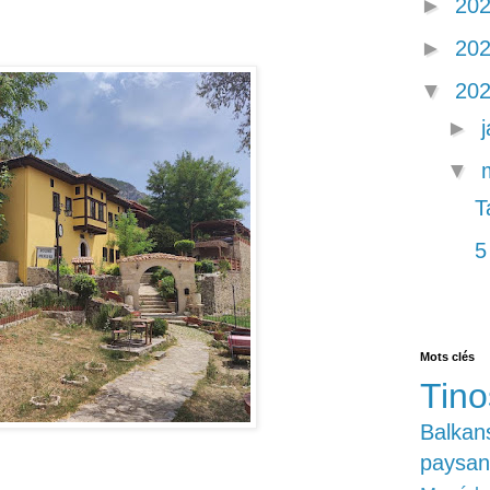
►
20
►
20
▼
20
►
▼
T
5
Mots clés
Tino
Balkan
paysan