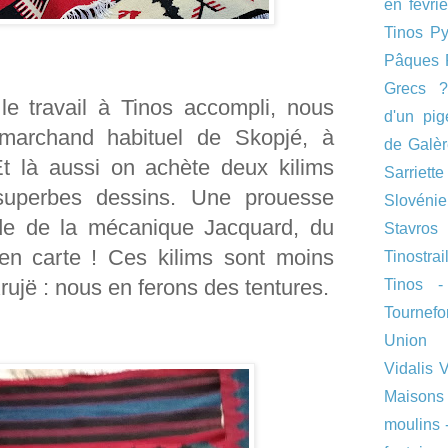
en févri
Tinos
Py
Pâques
Grecs 
 le travail à Tinos accompli, nous
d'un pig
 marchand habituel de Skopjé, à
de Galè
Et là aussi on achète deux kilims
Sarriette
uperbes dessins. Une prouesse
Slovénie
ide de la mécanique Jacquard, du
Stavros
 en carte ! Ces kilims sont moins
Tinostrai
ujë : nous en ferons des tentures.
Tinos 
Tournefor
Union 
Vidalis
V
Maisons
moulins 