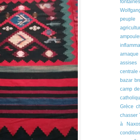
fontaine
Wolfgan
peuple
agricultu
ampoul
inflamma
arnaque
assise
centrale
bazar
br
camp de
catholiq
Grèce
c
chasser 
à Naxo
conditi