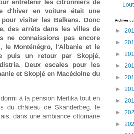
our entretenir les citronniers de
Lout
 d'hiver en voiture était une
 pour visiter les Balkans. Donc
Archives du
te, des arrêts dans les villes de
►
20
s ne connaissions pas encore
►
20
, le Monténégro, l'Albanie et le
►
20
e puis un retour par Skopjé,
istria. Deux escales pour les
►
20
lbanie et Skopjé en Macédoine du
►
20
►
20
dormi à la pension Merlika tout en
►
20
rès du château de Skanderbeg, le
►
20
anais, dans une ambiance ottomane
►
20