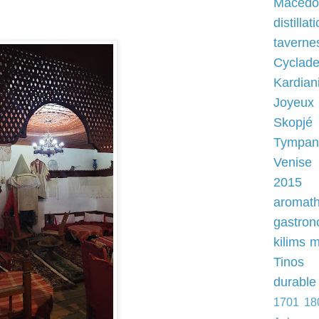
Macédo
distillat
taverne
Cyclad
Kardian
Joyeux
Skopjé
Tympan
Venise
2015
aromath
gastron
kilims
m
Tinos
durable
1701
18