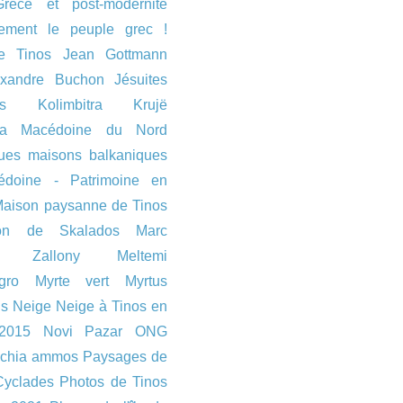
Grèce et post-modernité
ement le peuple grec !
e Tinos
Jean Gottmann
exandre Buchon
Jésuites
s
Kolimbitra
Krujë
ia
Macédoine du Nord
ques maisons balkaniques
doine - Patrimoine en
aison paysanne de Tinos
on de Skalados
Marc
pe Zallony
Meltemi
gro
Myrte vert
Myrtus
s
Neige
Neige à Tinos en
 2015
Novi Pazar
ONG
chia ammos
Paysages de
Cyclades
Photos de Tinos