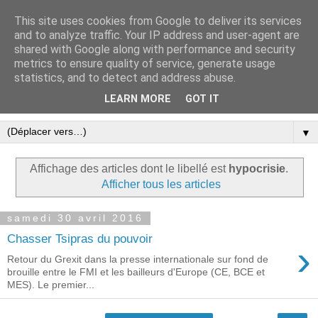
This site uses cookies from Google to deliver its services
Le blog ensoleillé de Tinos
and to analyze traffic. Your IP address and user-agent are
shared with Google along with performance and security
dans les Cyclades
metrics to ensure quality of service, generate usage
statistics, and to detect and address abuse.
Une expression libre et écolo à Tinos
LEARN MORE
GOT IT
▼
Affichage des articles dont le libellé est
hypocrisie
.
Afficher tous les articles
samedi 30 avril 2016
Chasser Tsipras du pouvoir
›
Retour du Grexit dans la presse internationale sur fond de
brouille entre le FMI et les bailleurs d'Europe (CE, BCE et
MES). Le premier...