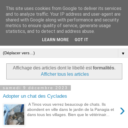
This site uses cookies from Google to deliver its services
Le blog ensoleillé de Tinos
and to analyze traffic. Your IP address and user-agent are
shared with Google along with performance and security
dans les Cyclades
metrics to ensure quality of service, generate usage
statistics, and to detect and address abuse.
Une expression libre et écolo à Tinos
LEARN MORE
GOT IT
▼
Affichage des articles dont le libellé est
formalités
.
Afficher tous les articles
samedi 9 décembre 2023
Adopter un chat des Cyclades
›
A Tinos vous verrez beaucoup de chats. Ils
abondent en ville dans le jardin de la Panagia et
dans tous les villages. Bien que le vétérinair...